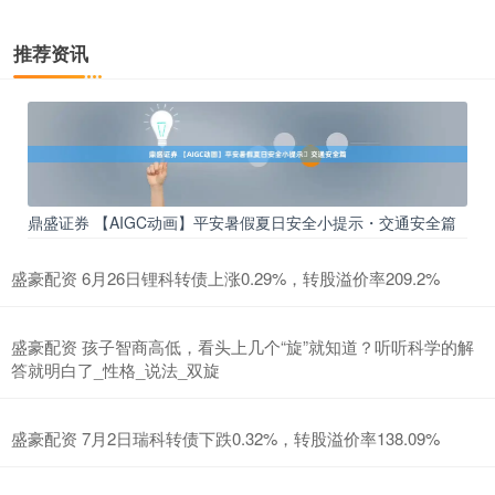
推荐资讯
鼎盛证券 【AIGC动画】平安暑假夏日安全小提示・交通安全篇
盛豪配资 6月26日锂科转债上涨0.29%，转股溢价率209.2%
盛豪配资 孩子智商高低，看头上几个“旋”就知道？听听科学的解
答就明白了_性格_说法_双旋
盛豪配资 7月2日瑞科转债下跌0.32%，转股溢价率138.09%