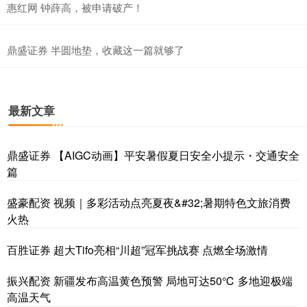
惠红网 钟薛高，被申请破产！
鼎盛证券 半圆地垫，收藏这一篇就够了
最新文章
鼎盛证券 【AIGC动画】平安暑假夏日安全小提示・交通安全
篇
盛豪配资 视频｜多彩活动点亮夏夜&#32;暑期特色文旅消费
火热
百胜证券 超大Tifo亮相“川超”冠军挑战赛 点燃全场激情
振兴配资 新疆发布高温黄色预警 局地可达50℃ 多地迎极端
高温天气