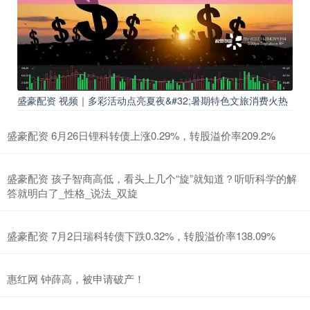
盛豪配资 视频｜多彩活动点亮夏夜&#32;暑期特色文旅消费火热
盛豪配资 6月26日锂科转债上涨0.29%，转股溢价率209.2%
盛豪配资 孩子智商高低，看头上几个“旋”就知道？听听科学的解
答就明白了_性格_说法_双旋
盛豪配资 7月2日瑞科转债下跌0.32%，转股溢价率138.09%
惠红网 钟薛高，被申请破产！