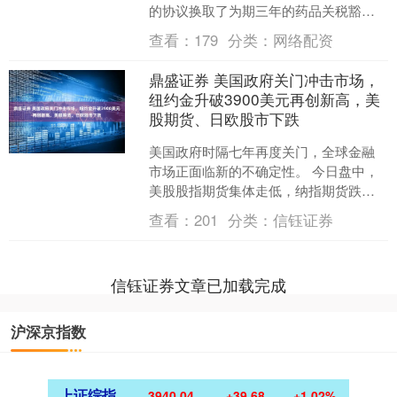
的协议换取了为期三年的药品关税豁
免，成为首个达成此类协议的药企。 美
查看：
179
分类：
网络配资
东时间9月30日周二....
鼎盛证券 美国政府关门冲击市场，
纽约金升破3900美元再创新高，美
股期货、日欧股市下跌
美国政府时隔七年再度关门，全球金融
市场正面临新的不确定性。 今日盘中，
美股股指期货集体走低，纳指期货跌幅
扩大至1%，标普500指数期货跌0.8%。
查看：
201
分类：
信钰证券
避险情绪推动....
信钰证券文章已加载完成
沪深京指数
上证综指
3940.04
+39.68
+1.02%