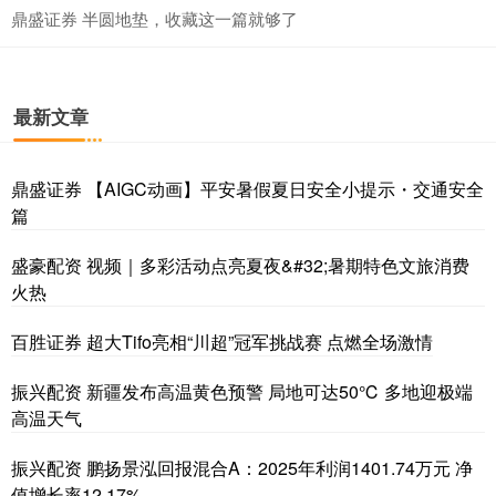
鼎盛证券 半圆地垫，收藏这一篇就够了
最新文章
鼎盛证券 【AIGC动画】平安暑假夏日安全小提示・交通安全
篇
盛豪配资 视频｜多彩活动点亮夏夜&#32;暑期特色文旅消费
火热
百胜证券 超大Tifo亮相“川超”冠军挑战赛 点燃全场激情
振兴配资 新疆发布高温黄色预警 局地可达50℃ 多地迎极端
高温天气
振兴配资 鹏扬景泓回报混合A：2025年利润1401.74万元 净
值增长率12.17%