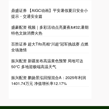
鼎盛证券 【AIGC动画】平安暑假夏日安全小
提示・交通安全篇
盛豪配资 视频｜多彩活动点亮夏夜&#32;暑期
特色文旅消费火热
百胜证券 超大Tifo亮相“川超”冠军挑战赛 点燃
全场激情
振兴配资 新疆发布高温黄色预警 局地可达
50℃ 多地迎极端高温天气
振兴配资 鹏扬景泓回报混合A：2025年利润
1401.74万元 净值增长率12.17%