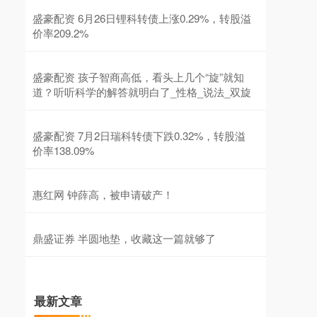
盛豪配资 6月26日锂科转债上涨0.29%，转股溢
价率209.2%
盛豪配资 孩子智商高低，看头上几个“旋”就知
道？听听科学的解答就明白了_性格_说法_双旋
盛豪配资 7月2日瑞科转债下跌0.32%，转股溢
价率138.09%
惠红网 钟薛高，被申请破产！
鼎盛证券 半圆地垫，收藏这一篇就够了
最新文章