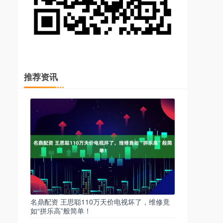
推荐资讯
名鼎配资 王思聪110万天价电视坏了，维修竟
如“拼乐高”般简单！