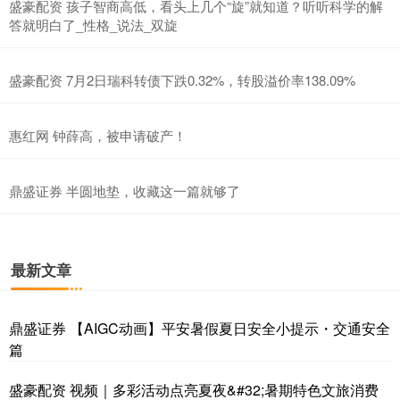
盛豪配资 孩子智商高低，看头上几个“旋”就知道？听听科学的解
答就明白了_性格_说法_双旋
盛豪配资 7月2日瑞科转债下跌0.32%，转股溢价率138.09%
惠红网 钟薛高，被申请破产！
鼎盛证券 半圆地垫，收藏这一篇就够了
最新文章
鼎盛证券 【AIGC动画】平安暑假夏日安全小提示・交通安全
篇
盛豪配资 视频｜多彩活动点亮夏夜&#32;暑期特色文旅消费