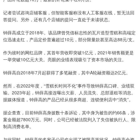
记者尝试咨询店铺客服，但智能客服称没有人工客服在线，暂无法回
答提问。另外，还有几个店铺的提问一直处于未读状态。
钟薛高成立于2018年。该品牌曾凭借标志性的瓦片造型雪糕和高端定
位迅速走红，产品定价普遍超过10元，部分限量款甚至高达88元/支。
作为彼时的网红品牌，其首年营收即突破1亿元，2021年销售额更是
一举突破10亿元大关。亮眼的业绩表现吸引了资本市场的关注。
钟薛高自2018年7月起获得了多笔融资，其中A轮融资额达2亿元。
然而，在2022年度，“雪糕长时间不化”事件导致钟薛高口碑、业绩双
输。2023年起，钟薛高接连曝出欠薪、人员流失、总部退租等消息。
据媒体报道，钟薛高的产品已经从很多商超、连锁便利店中“消失”。
据企查查，目前钟薛高身披数十条诉讼，其中身为被告的约66条，涉
案金额超7800万元。同时，公司已经被法院列入了失信被执行人、限
制高消费名单。
与此同时，钟薛高的多家子公司也出现了被限高等状况。钟薛高全资