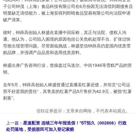
子公司钟茂（上海）食品科技有限公司在6月份因无法清偿到期债务且
明显缺乏清偿能力，被上海安得列郎晴食品贸易有限公司向法院申请
破产清算。
彼时，钟薛高创始人林盛在直播中回应称，其正与法院、债权人沟
通。他认为，公司陷入困境的原因包括公关危机处理不当、扩张过快
导致出现管理问题。尽管面临挑战，林盛坚信钟薛高仍是国内优质雪
糕品牌，并强调产品品质和选用优质原料。
林盛出身广告咨询行业，曾操盘过马迭尔、中街1946等雪糕产品的营
销。
去年5月，钟薛高创始人林盛曾通过直播卖红薯还债，并坦言“公司运
营不好是我的责任”，其售卖的红薯产品5斤售价为42.9元，被指“红薯
刺客”。
信钰证券提示：文章来自网络，不代表本站观点。
上一篇：
星速配资 连续三年年报造假！*ST恒久（002808）行政
处罚落地，受损股民可加入登记索赔