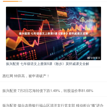
振兴配资 七年级语文上册第5课《散步》莫怀戚课文全解
惠红网 钟薛高，被申请破产！
振兴配资 7月2日芯海转债下跌1.49%，转股溢价率81.68%
振兴配资 烟台农商银行福山区清洋支行党支部 移动柜台“搬”进办