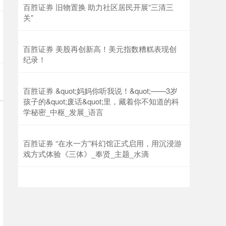
百胜证券 旧物置换 助力社区居民开展“三清三
关”
百胜证券 美股再创新高！美元指数糟糕表现创
纪录！
百胜证券 &quot;妈妈你听我说！&quot;——3岁
孩子的&quot;废话&quot;里，藏着你不知道的科
学秘密_中枢_发展_语言
百胜证券 “在水一方”科幻馆正式启用，用沉浸游
戏方式体验《三体》_奉贤_主题_水滴