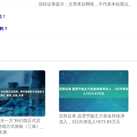
信钰证券提示：文章来自网络，不代表本站观点。
光！
料？
百胜证券 晶雪节能主力资金持续净
在水一方”科幻馆正式启
流入，3日共净流入1873.83万元
游戏方式体验《三体》_
水滴