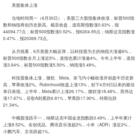
美股集体上涨
当地时间周一（6月30日），美股三大股指集体收涨，标普500指
数和纳指再创历史新高。截至收盘，道琼斯指数涨0.63%，报
44094.77点；标普500指数涨0.52%，报6204.95点；纳斯达克指数涨
0.47%，报20369.73点。
从月线看，6月美股大幅反弹，以科技股为主的纳指大涨逾6%，
标普500指数全月上涨近5%，道指也累计涨逾4%。今年上半年，道指
涨3.64%，标普500指数涨5.50%，纳指涨5.48%。
科技股集体上涨，微软、Meta、奈飞均小幅收涨并创盘中历史新
高，苹果收涨2%。Robinhood收盘上涨13%，创下4月9日以来的最佳
单日表现。上半年，Meta累计上涨26.17%，微软涨18.48%，英伟达
涨17.67%，谷歌A则累跌6.81%，苹果跌17.90%，特斯拉跌
21.34%。
中概股涨跌不一，纳斯达克中国金龙指数跌0.49%，上半年累计
上涨8.52%。名创优品、腾讯音乐涨超2%，小米（ADR）涨近2%，
小鹏汽车、京东跌超1%。