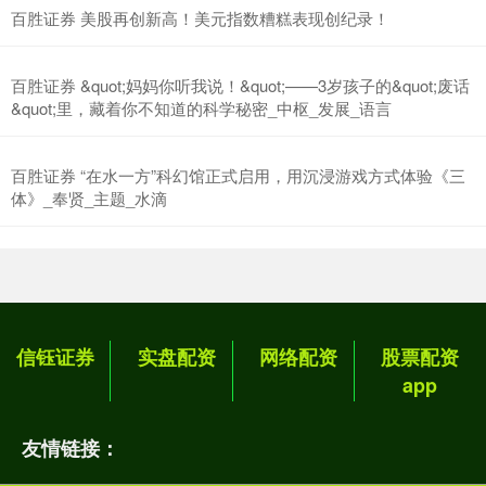
百胜证券 美股再创新高！美元指数糟糕表现创纪录！
百胜证券 &quot;妈妈你听我说！&quot;——3岁孩子的&quot;废话
&quot;里，藏着你不知道的科学秘密_中枢_发展_语言
百胜证券 “在水一方”科幻馆正式启用，用沉浸游戏方式体验《三
体》_奉贤_主题_水滴
信钰证券
实盘配资
网络配资
股票配资
app
友情链接：