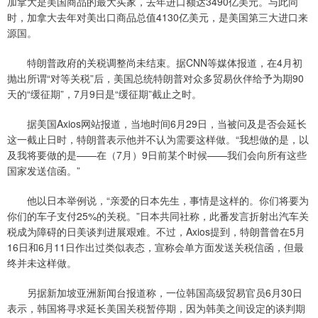
加拿大是美国商品的最大买家，去年进口额达3490亿美元。与此同
时，加拿大去年对美出口商品总值4130亿美元，是美国第三大进口来
源国。
特朗普政府的关税调整尚未结束。据CNN等媒体报道，在4月初
抛出所谓“对等关税”后，美国总统特朗普对众多贸易伙伴给予为期90
天的“缓征期”，7月9日是“缓征期”截止之时。
据美国Axios网站报道，当地时间6月29日，当被问及是否会延长
这一截止日时，特朗普表示他并不认为需要这样做。“我想做的是，以
及我将要做的是——在（7月）9日前某个时候——我们会向所有这些
国家发送信函。”
他以日本举例说，“亲爱的日本先生，事情是这样的。你们将要为
你们的车子支付25%的关税。”日本共同社称，此番发言折射出汽车关
税成为障碍的日美谈判进展艰难。不过，Axios提到，特朗普曾在5月
16日和6月11日作出过类似表态，宣称会单方面发送关税信函，但最
终并未这样做。
另据新加坡亚洲新闻台报道称，一位韩国高级贸易官员6月30日
表示，韩国将寻求延长美国关税暂停期，因为韩美之间设定的谈判期