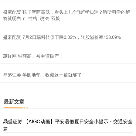
盛豪配资 孩子智商高低，看头上几个“旋”就知道？听听科学的解
答就明白了_性格_说法_双旋
盛豪配资 7月2日瑞科转债下跌0.32%，转股溢价率138.09%
惠红网 钟薛高，被申请破产！
鼎盛证券 半圆地垫，收藏这一篇就够了
最新文章
鼎盛证券 【AIGC动画】平安暑假夏日安全小提示・交通安全
篇