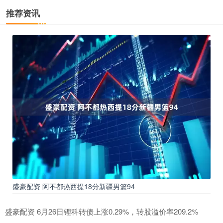
推荐资讯
盛豪配资 阿不都热西提18分新疆男篮94
盛豪配资 6月26日锂科转债上涨0.29%，转股溢价率209.2%