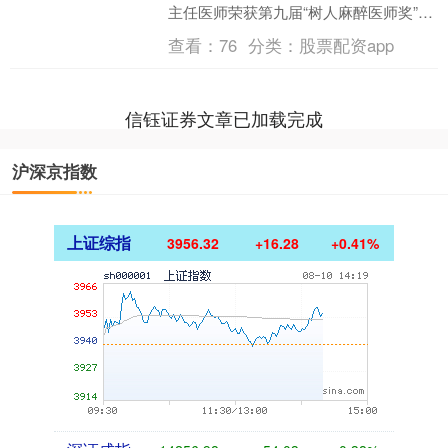
主任医师荣获第九届“树人麻醉医师奖”。
该奖项以我国著名麻醉学专家李树人教
查看：
76
分类：
股票配资app
授命名，是为了纪....
信钰证券文章已加载完成
沪深京指数
上证综指
3956.32
+16.28
+0.41%