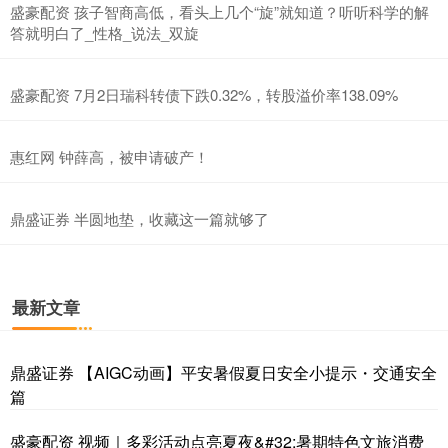
盛豪配资 孩子智商高低，看头上几个“旋”就知道？听听科学的解
答就明白了_性格_说法_双旋
盛豪配资 7月2日瑞科转债下跌0.32%，转股溢价率138.09%
惠红网 钟薛高，被申请破产！
鼎盛证券 半圆地垫，收藏这一篇就够了
最新文章
鼎盛证券 【AIGC动画】平安暑假夏日安全小提示・交通安全
篇
盛豪配资 视频｜多彩活动点亮夏夜&#32;暑期特色文旅消费