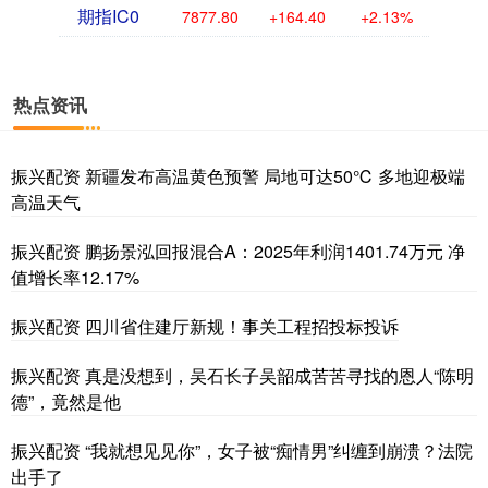
期指IC0
7877.80
+164.40
+2.13%
热点资讯
振兴配资 新疆发布高温黄色预警 局地可达50℃ 多地迎极端
高温天气
振兴配资 鹏扬景泓回报混合A：2025年利润1401.74万元 净
值增长率12.17%
振兴配资 四川省住建厅新规！事关工程招投标投诉
振兴配资 真是没想到，吴石长子吴韶成苦苦寻找的恩人“陈明
德”，竟然是他
振兴配资 “我就想见见你”，女子被“痴情男”纠缠到崩溃？法院
出手了