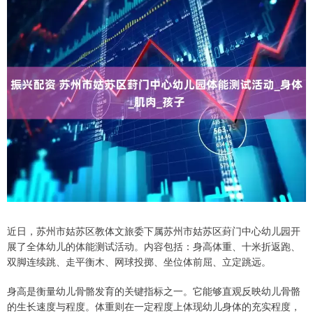
近日，苏州市姑苏区教体文旅委下属苏州市姑苏区葑门中心幼儿园开
展了全体幼儿的体能测试活动。内容包括：身高体重、十米折返跑、
双脚连续跳、走平衡木、网球投掷、坐位体前屈、立定跳远。
身高是衡量幼儿骨骼发育的关键指标之一。它能够直观反映幼儿骨骼
的生长速度与程度。体重则在一定程度上体现幼儿身体的充实程度，