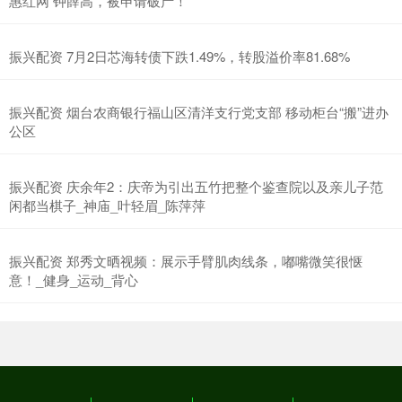
惠红网 钟薛高，被申请破产！
振兴配资 7月2日芯海转债下跌1.49%，转股溢价率81.68%
振兴配资 烟台农商银行福山区清洋支行党支部 移动柜台“搬”进办
公区
振兴配资 庆余年2：庆帝为引出五竹把整个鉴查院以及亲儿子范
闲都当棋子_神庙_叶轻眉_陈萍萍
振兴配资 郑秀文晒视频：展示手臂肌肉线条，嘟嘴微笑很惬
意！_健身_运动_背心