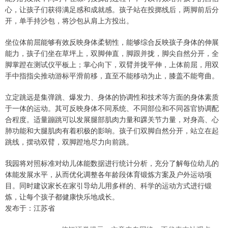
心，让孩子们获得满足感和成就感。孩子站在投掷线后，两脚前后分
开，单手持沙包，将沙包从肩上方投出。
坐位体前屈能够有效反映身体柔韧性，能够综合反映孩子身体的伸展
能力，孩子们坐在草坪上，双脚伸直，脚跟并拢，脚尖自然分开，全
脚掌蹬在测试仪平板上；掌心向下，双臂并拢平伸，上体前屈，用双
手中指指尖推动游标平滑前移，直至不能移动为止，膝盖不能弯曲。
立定跳远是集弹跳、爆发力、身体的协调性和技术等方面的身体素质
于一体的运动。其可反映身体不同系统、不同部位和不同器官协调配
合程度。适量蹦跳可以发展腿部肌肉力量和踝关节力量，对身高、心
肺功能和大腿肌肉有着积极的影响。孩子们双脚自然分开，站立在起
跳线，摆动双臂，双脚蹬地尽力向前跳。
我园将对照标准对幼儿体能数据进行统计分析，充分了解每位幼儿的
体能发展水平，从而优化调整各年龄段体育锻炼方案及户外运动项
目。同时建议家长在家引导幼儿用多样的、科学的运动方式进行锻
炼，让每个孩子都健康快乐地成长。
发布于：江苏省