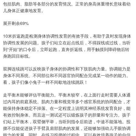
包括肌肉、脂肪等各部分的发育情况。正常的身高体重增长意味着幼
儿身体正健康地发育。
展开剩余69%
10米折返跑是检测身体协调性发育的有效手段，有助于及时发现身体
协调性发展的问题。孩子们站立在起点线后，不得踩线或过线，当听
到“开始”的口令后，立即起跑，直奔折返线，用手触摸到障碍物后转
身跑回目标线。
双脚连续跳可以反映孩子身体的协调性和下肢肌肉力量。协调能力是
身体不同系统、不同部位和不同器官协同配合完成某一动作的能力。
看，孩子们像小兔子一样不间歇地连续跳跃！
走平衡木能够评估平衡能力。平衡木较窄，在上面行走时需要人体通
过内耳的前庭系统、肌肉力量和视觉等多个感官系统的协同配合，才
能保持身体稳定不掉落。在一定程度上说明其神经系统发育良好，能
有效控制身体。而且这一测试还可以锻炼孩子的胆量和专注力。孩子
们站上平衡木，双臂侧平举，当听到指令后前进，中途不能落地。投
掷不仅能促进孩子手臂及肩部肌肉的发展，还能够加强幼儿手眼协调
能力的发展，同时，在练习投掷的过程中，可以有效培养孩子的自信