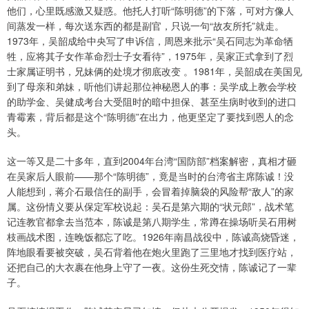
他们，心里既感激又疑惑。他托人打听“陈明德”的下落，可对方像人
间蒸发一样，每次送东西的都是副官，只说一句“故友所托”就走。
1973年，吴韶成给中央写了申诉信，周恩来批示“吴石同志为革命牺
牲，应将其子女作革命烈士子女看待”，1975年，吴家正式拿到了烈
士家属证明书，兄妹俩的处境才彻底改变 。1981年，吴韶成在美国见
到了母亲和弟妹，听他们讲起那位神秘恩人的事：吴学成上教会学校
的助学金、吴健成考台大受阻时的暗中担保、甚至生病时收到的进口
青霉素，背后都是这个“陈明德”在出力，他更坚定了要找到恩人的念
头。
这一等又是二十多年，直到2004年台湾“国防部”档案解密，真相才砸
在吴家后人眼前——那个“陈明德”，竟是当时的台湾省主席陈诚！没
人能想到，蒋介石最信任的副手，会冒着掉脑袋的风险帮“敌人”的家
属。这份情义要从保定军校说起：吴石是第六期的“状元郎”，战术笔
记连教官都拿去当范本，陈诚是第八期学生，常蹲在操场听吴石用树
枝画战术图，连晚饭都忘了吃。1926年南昌战役中，陈诚高烧昏迷，
阵地眼看要被突破，吴石背着他在炮火里跑了三里地才找到医疗站，
还把自己的大衣裹在他身上守了一夜。这份生死交情，陈诚记了一辈
子。