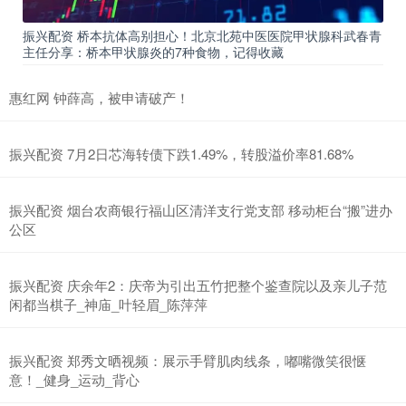
振兴配资 桥本抗体高别担心！北京北苑中医医院甲状腺科武春青
主任分享：桥本甲状腺炎的7种食物，记得收藏
惠红网 钟薛高，被申请破产！
振兴配资 7月2日芯海转债下跌1.49%，转股溢价率81.68%
振兴配资 烟台农商银行福山区清洋支行党支部 移动柜台“搬”进办
公区
振兴配资 庆余年2：庆帝为引出五竹把整个鉴查院以及亲儿子范
闲都当棋子_神庙_叶轻眉_陈萍萍
振兴配资 郑秀文晒视频：展示手臂肌肉线条，嘟嘴微笑很惬
意！_健身_运动_背心