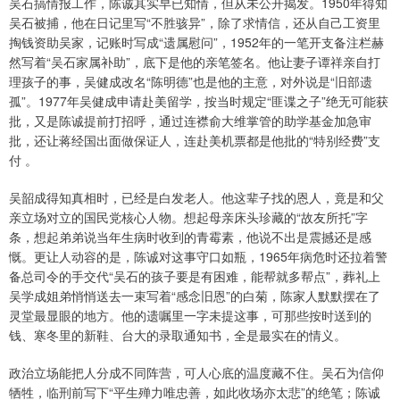
吴石搞情报工作，陈诚其实早已知情，但从未公开揭发。1950年得知
吴石被捕，他在日记里写“不胜骇异”，除了求情信，还从自己工资里
掏钱资助吴家，记账时写成“遗属慰问”，1952年的一笔开支备注栏赫
然写着“吴石家属补助”，底下是他的亲笔签名。他让妻子谭祥亲自打
理孩子的事，吴健成改名“陈明德”也是他的主意，对外说是“旧部遗
孤”。1977年吴健成申请赴美留学，按当时规定“匪谍之子”绝无可能获
批，又是陈诚提前打招呼，通过连襟俞大维掌管的助学基金加急审
批，还让蒋经国出面做保证人，连赴美机票都是他批的“特别经费”支
付 。
吴韶成得知真相时，已经是白发老人。他这辈子找的恩人，竟是和父
亲立场对立的国民党核心人物。想起母亲床头珍藏的“故友所托”字
条，想起弟弟说当年生病时收到的青霉素，他说不出是震撼还是感
慨。更让人动容的是，陈诚对这事守口如瓶，1965年病危时还拉着警
备总司令的手交代“吴石的孩子要是有困难，能帮就多帮点”，葬礼上
吴学成姐弟悄悄送去一束写着“感念旧恩”的白菊，陈家人默默摆在了
灵堂最显眼的地方。他的遗嘱里一字未提这事，可那些按时送到的
钱、寒冬里的新鞋、台大的录取通知书，全是最实在的情义。
政治立场能把人分成不同阵营，可人心底的温度藏不住。吴石为信仰
牺牲，临刑前写下“平生殚力唯忠善，如此收场亦太悲”的绝笔；陈诚