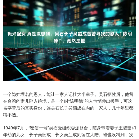
一个隐姓埋名的恩人，能让一家人记挂大半辈子。吴石牺牲后，他留
在台湾的妻儿陷入绝境，是一个叫“陈明德”的人悄悄伸出援手，可这
名字背后的真实身份，连吴石长子吴韶成在内的一家人，几十年里都
猜不透。
1949年7月，“密使一号”吴石受组织委派赴台，随身带着妻子王碧奎和
年幼的儿女，长子吴韶成、长女吴兰成则留在大陆。谁也没料到，次