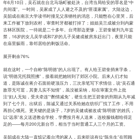
年6月10日，吴石就在台北马场町被处决，台湾当局给安的罪名是“中
共间谍”。一时间，吴家成了人人避之不及的“匪谍家属”。大陆这边，
吴韶成在南京大学读书时撞见父亲牺牲的消息，只能憋在心里哭，后
来工作被下放到农村，审查时牙都被打掉了；姐姐吴兰成被分到内蒙
古林区医院，一待就是二十多年。台湾那边更惨，王碧奎被判九年监
禁，16岁的女儿吴学成和7岁的儿子吴健成被房东赶出门，夜里只能
在庙里躲雨，靠邻居给的剩饭活命。
展开剩余76%
就在这时，一个自称“陈明德”的人出现了。有人给王碧奎捎来字条，
说“明德兄托我照拂”，接着就把她转到了郊区小院。后来人们才知
道，是陈诚在蒋介石面前硬顶压力，三次亲笔写下求情信，说“吴石通
敌罪无可逭，其妻儿实不知情”，虽没被采纳，却在审案文件上批
注“妇人无知，受夫牵连”“酌情减免”，硬生生把王碧奎的刑期从九年减
到了七个月。出狱后，陈诚又通过关系给她在纺织厂找了工作，不用
再担心饿死。更关键的是孩子，7岁的吴健成被改成“陈明德”的姓氏，
以“远亲”名义送进教会学校，学费按月有人送来，连校服钱都给得足
足的——每月200元新台币，相当于当时普通工人三个月的工资。
吴韶成在大陆一直惦记着台湾的家人，后来听说有位“陈先生”在照顾