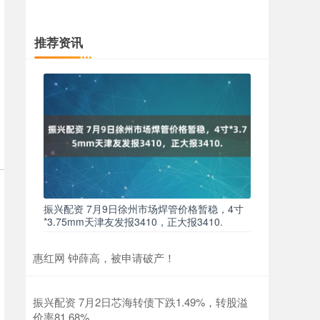
推荐资讯
振兴配资 7月9日徐州市场焊管价格暂稳，4寸
*3.75mm天津友发报3410，正大报3410.
惠红网 钟薛高，被申请破产！
振兴配资 7月2日芯海转债下跌1.49%，转股溢
价率81.68%