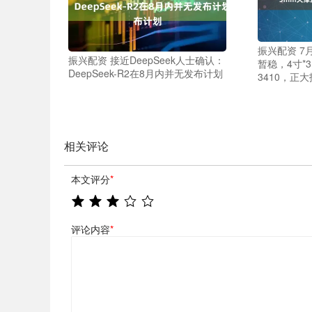
振兴配资 7
振兴配资 接近DeepSeek人士确认：
暂稳，4寸*
DeepSeek-R2在8月内并无发布计划
3410，正大报
相关评论
本文评分
*
评论内容
*