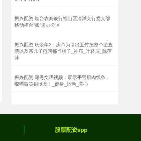
振兴配资 烟台农商银行福山区清洋支行党支部
移动柜台“搬”进办公区
振兴配资 庆余年2：庆帝为引出五竹把整个鉴查
院以及亲儿子范闲都当棋子_神庙_叶轻眉_陈萍
萍
振兴配资 郑秀文晒视频：展示手臂肌肉线条，
嘟嘴微笑很惬意！_健身_运动_背心
股票配资app