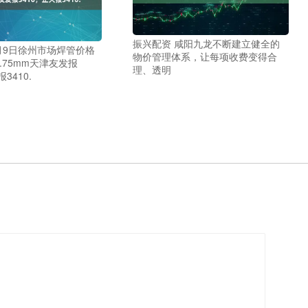
振兴配资 咸阳九龙不断建立健全的
月9日徐州市场焊管价格
物价管理体系，让每项收费变得合
3.75mm天津友发报
理、透明
3410.