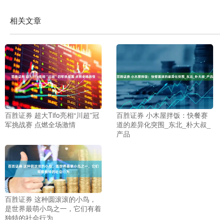
相关文章
百胜证券 超大Tifo亮相“川超”冠
百胜证券 小木屋拌饭：快餐赛
军挑战赛 点燃全场激情
道的差异化突围_东北_朴大叔_
产品
百胜证券 这种圆滚滚的小鸟，
是世界最萌小鸟之一，它们有着
独特的社会行为