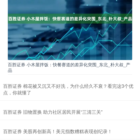
百胜证券 小木屋拌饭：快餐赛道的差异化突围_东北_朴大叔_产
品
百胜证券 棉花被又沉又不好洗，为什么经久不衰？看完这3个优
点，你就懂了
百胜证券 旧物置换 助力社区居民开展“三清三关”
百胜证券 美股再创新高！美元指数糟糕表现创纪录！