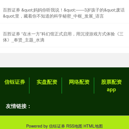
百胜证券 &quot;妈妈你听我说！&quot;——3岁孩子的&quot;废话
&quot;里，藏着你不知道的科学秘密_中枢_发展_语言
百胜证券 “在水一方”科幻馆正式启用，用沉浸游戏方式体验《三
体》_奉贤_主题_水滴
信钰证券
实盘配资
网络配资
股票配资
app
友情链接：
Powered by
信钰证券
RSS地图
HTML地图