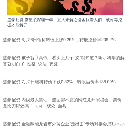
盛豪配资 秦皇陵深埋千年，五大未解之谜困扰着人们，或许等挖
掘才能解开
盛豪配资 6月26日锂科转债上涨0.29%，转股溢价率209.2%
盛豪配资 孩子智商高低，看头上几个“旋”就知道？听听科学的解
答就明白了_性格_说法_双旋
盛豪配资 7月2日瑞科转债下跌0.32%，转股溢价率138.09%
盛豪配资 内娱最大笑话，连面都不露的网红竟开演唱会，票价
竟比刀郎还高！_小乔_观众_面具
盛豪配资 金融赋能龙岩市外贸企业“走出去”专场对接会成功举办